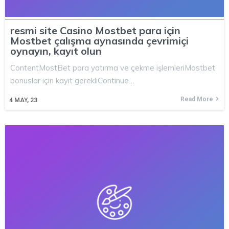
resmi site Casino Mostbet para için
Mostbet çalışma aynasında çevrimiçi
oynayın, kayıt olun
ContentMostBet para yatırma ve çekme işlemleriMostbet
bonuslar için kayıt gerekliContinue…
Read More
4
MAY, 23