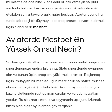
mükafat əldə edə bilər. Əsas odur ki, risk etməyin və pulu
vaxtında balansa kecirecek düyməni sıxın. Aviator’da mərc
etdikdən sonra təyyarə qalxmağa başlayır. Aviator oyunu hər
turda istifadəçi bir düyməyə basaraq prosesi davam etdirmək
üçün siqnal verir
mostbet
.
Aviatorda Mostbet Ən
Yüksək Əmsal Nədir?
Siz həmçinin Mostbet bukmeker kontorunun mobil proqramını
smartfonunuza endirə bilərsiniz. Slotu smartfonda oynamaq
olar və bunun üçün proqramı yükləmək lazımdır. Başlamaq
üçün, müəyyən bir məbləğ üçün mərc edilir və nəticə müsbət
olarsa, bir neçə dəfə artırıla bilər. Aviator oyununda bir çox
kazino slotlarında rast gəlinən çarxlar və ya ödəniş xətləri
yoxdur. Bu slot mərc etmək və təyyarənin uçuşunu izləmək
lazım olan digər oyunlardan çox fərqlənir.