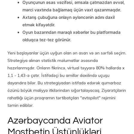
Oyunçunun əsas vəzifəsi, əmsala çatmazdan əvvəl,
mərci vaxtında bağlamaq üçün vaxt qazanmaqdır.
Axtarış çubuğuna onlayn əyləncənin adını daxil
etmək kifayətdir.
Oyun bazarından maraqlı xəbərlər bu platformada
olduqca tez-tez görünür.
Yeni başlayanlar üçün uyğun olan ən asan və ən sərfəli seçim.
Strategiya alınan statistik məlumatlar əsasında
hazırlanmışdır. Onların fikrincə, virtual təyyarə 80% hallarda x
1,1 - 1,43-ə çatır. İstifadəçi bu amillər daxilində uçuşu
dayandıra bilər. Bu strategiyadan istifadə edərək qumarbaz
özünü böyük maliyyə itkilərindən sığortalayacaq. Ziyarətçilərin
rahatlığı üçün proqramın tərtibatçıları "avtopilot" rejimini
təmin ediblər.
Azərbaycanda Aviator
Mostbetin Üstünlükləri