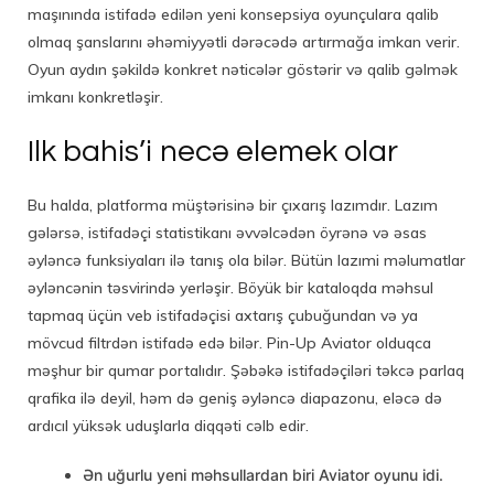
maşınında istifadə edilən yeni konsepsiya oyunçulara qalib
olmaq şanslarını əhəmiyyətli dərəcədə artırmağa imkan verir.
Oyun aydın şəkildə konkret nəticələr göstərir və qalib gəlmək
imkanı konkretləşir.
Ilk bahis’i necə elemek olar
Bu halda, platforma müştərisinə bir çıxarış lazımdır. Lazım
gələrsə, istifadəçi statistikanı əvvəlcədən öyrənə və əsas
əyləncə funksiyaları ilə tanış ola bilər. Bütün lazımi məlumatlar
əyləncənin təsvirində yerləşir. Böyük bir kataloqda məhsul
tapmaq üçün veb istifadəçisi axtarış çubuğundan və ya
mövcud filtrdən istifadə edə bilər. Pin-Up Aviator olduqca
məşhur bir qumar portalıdır. Şəbəkə istifadəçiləri təkcə parlaq
qrafika ilə deyil, həm də geniş əyləncə diapazonu, eləcə də
ardıcıl yüksək uduşlarla diqqəti cəlb edir.
Ən uğurlu yeni məhsullardan biri Aviator oyunu idi.