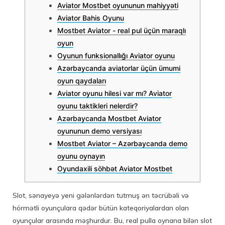
Aviator Mostbet oyununun mahiyyəti
Aviator Bahis Oyunu
Mostbet Aviator - real pul üçün maraqlı
oyun
Oyunun funksionallığı Aviator oyunu
Azərbaycanda aviatorlar üçün ümumi
oyun qaydaları
Aviator oyunu hilesi var mı? Aviator
oyunu taktikleri nelerdir?
Azərbaycanda Mostbet Aviator
oyununun demo versiyası
Mostbet Aviator – Azərbaycanda demo
oyunu oynayın
Oyundaxili söhbət Aviator Mostbet
Slot, sənayeyə yeni gələnlərdən tutmuş ən təcrübəli və
hörmətli oyunçulara qədər bütün kateqoriyalardan olan
oyunçular arasında məşhurdur. Bu, real pulla oynana bilən slot