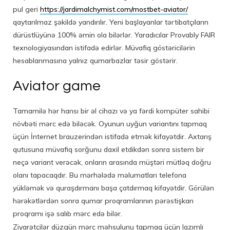
pul geri
https://jardimalchymist.com/mostbet-aviator/
qaytarılmaz şəkildə yandırılır. Yeni başlayanlar tərtibatçıların
dürüstlüyünə 100% əmin ola bilərlər. Yaradıcılar Provably FAIR
texnologiyasından istifadə edirlər. Müvafiq göstəricilərin
hesablanmasına yalnız qumarbazlar təsir göstərir.
Aviator game
Tamamilə hər hansı bir əl cihazı və ya fərdi kompüter sahibi
növbəti mərc edə biləcək. Oyunun uyğun variantını tapmaq
üçün İnternet brauzerindən istifadə etmək kifayətdir. Axtarış
qutusuna müvafiq sorğunu daxil etdikdən sonra sistem bir
neçə variant verəcək, onların arasında müştəri mütləq doğru
olanı tapacaqdır. Bu mərhələdə məlumatları telefona
yükləmək və quraşdırmanı başa çatdırmaq kifayətdir. Görülən
hərəkətlərdən sonra qumar proqramlarının pərəstişkarı
proqramı işə salıb mərc edə bilər.
Ziyarətçilər düzgün mərc məhsulunu tapmaq üçün lazımlı