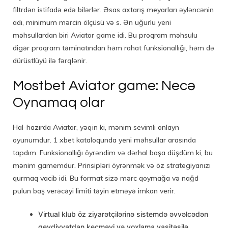
filtrdən istifadə edə bilərlər. Əsas axtarış meyarları əyləncənin
adı, minimum mərcin ölçüsü və s. Ən uğurlu yeni
məhsullardan biri Aviator game idi. Bu proqram məhsulu
digər proqram təminatından həm rahat funksionallığı, həm də
dürüstlüyü ilə fərqlənir.
Mostbet Aviator game: Necə
Oynamaq olar
Hal-hazırda Aviator, yəqin ki, mənim sevimli onlayn
oyunumdur. 1 xbet kataloqunda yeni məhsullar arasında
tapdım. Funksionallığı öyrəndim və dərhal başa düşdüm ki, bu
mənim gamemdur. Prinsipləri öyrənmək və öz strategiyanızı
qurmaq vacib idi. Bu format sizə mərc qoymağa və nağd
pulun baş verəcəyi limiti təyin etməyə imkan verir.
Virtual klub öz ziyarətçilərinə sistemdə əvvəlcədən
qeydiyyatdan keçməyi və yoxlama vasitəsilə