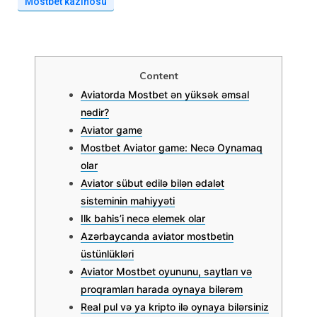
Mostbet kazinosu
Content
Aviatorda Mostbet ən yüksək əmsal
nədir?
Aviator game
Mostbet Aviator game: Necə Oynamaq
olar
Aviator sübut edilə bilən ədalət
sisteminin mahiyyəti
Ilk bahis’i necə elemek olar
Azərbaycanda aviator mostbetin
üstünlükləri
Aviator Mostbet oyununu, saytları və
proqramları harada oynaya bilərəm
Real pul və ya kripto ilə oynaya bilərsiniz