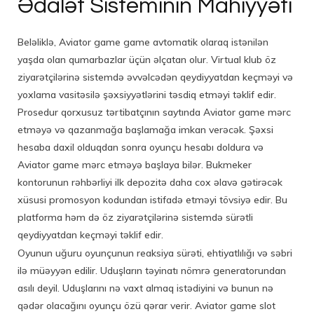
Ədalət Sisteminin Mahiyyəti
Beləliklə, Aviator game game avtomatik olaraq istənilən
yaşda olan qumarbazlar üçün əlçatan olur. Virtual klub öz
ziyarətçilərinə sistemdə əvvəlcədən qeydiyyatdan keçməyi və
yoxlama vasitəsilə şəxsiyyətlərini təsdiq etməyi təklif edir.
Prosedur qorxusuz tərtibatçının saytında Aviator game mərc
etməyə və qazanmağa başlamağa imkan verəcək. Şəxsi
hesaba daxil olduqdan sonra oyunçu hesabı doldura və
Aviator game mərc etməyə başlaya bilər. Bukmeker
kontorunun rəhbərliyi ilk depozitə daha cox əlavə gətirəcək
xüsusi promosyon kodundan istifadə etməyi tövsiyə edir. Bu
platforma həm də öz ziyarətçilərinə sistemdə sürətli
qeydiyyatdan keçməyi təklif edir.
Oyunun uğuru oyunçunun reaksiya sürəti, ehtiyatlılığı və səbri
ilə müəyyən edilir. Uduşların təyinatı nömrə generatorundan
asılı deyil. Uduşlarını nə vaxt almaq istədiyini və bunun nə
qədər olacağını oyunçu özü qərar verir. Aviator game slot