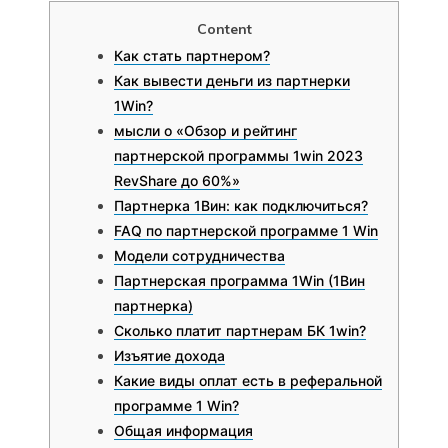
Content
Как стать партнером?
Как вывести деньги из партнерки
1Win?
мысли о «Обзор и рейтинг
партнерской программы 1win 2023
RevShare до 60%»
Партнерка 1Вин: как подключиться?
FAQ по партнерской программе 1 Win
Модели сотрудничества
Партнерская программа 1Win (1Вин
партнерка)
Сколько платит партнерам БК 1win?
Изъятие дохода
Какие виды оплат есть в реферальной
программе 1 Win?
Общая информация