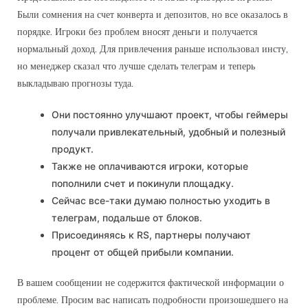
Были сомнения на счет конверта и депозитов, но все оказалось в
порядке. Игроки без проблем вносят деньги и получается
нормальный доход. Для привлечения раньше использовал инсту,
но менеджер сказал что лучше сделать телеграм и теперь
выкладываю прогнозы туда.
Они постоянно улучшают проект, чтобы геймеры
получали привлекательный, удобный и полезный
продукт.
Также не оплачиваются игроки, которые
пополнили счет и покинули площадку.
Сейчас все-таки думаю полностью уходить в
телеграм, подальше от блоков.
Присоединяясь к RS, партнеры получают
процент от общей прибыли компании.
В вашем сообщении не содержится фактической информации о
проблеме. Просим ваc написать подробности произошедшего на