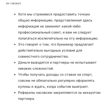
не сможет.
Хотя мы стремимся предоставить точную
общую информацию, представленная здесь
информация не заменяет какой-либо
профессиональный совет, и вам не следует
полагаться исключительно на эту информацию.
Это говорит о том, что букмекер предлагает
действительно выгодные условия для
совместного сотрудничества.
Деньги выводятся и партнеры не испытывают
никаких сложностей.
Чтобы получать доходы со ставок на спорт,
совсем не обязательно регулярно оформлять
купоны и ждать, когда событие выиграет.
Рефералы насовсем закрепляются за аккаунтом
партнера.