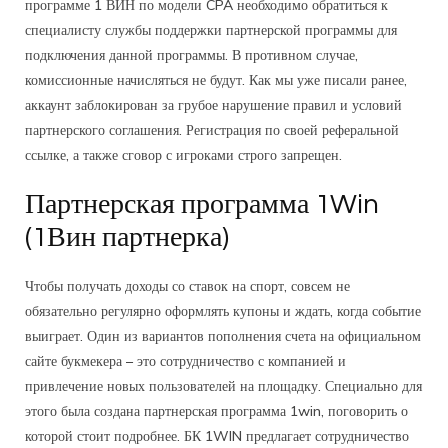
программе 1 ВИН по модели CPA необходимо обратиться к
специалисту службы поддержки партнерской программы для
подключения данной программы. В противном случае,
комиссионные начисляться не будут. Как мы уже писали ранее,
аккаунт заблокирован за грубое нарушение правил и условий
партнерского соглашения. Регистрация по своей реферальной
ссылке, а также сговор с игроками строго запрещен.
Партнерская программа 1Win
(1Вин партнерка)
Чтобы получать доходы со ставок на спорт, совсем не
обязательно регулярно оформлять купоны и ждать, когда событие
выиграет. Один из вариантов пополнения счета на официальном
сайте букмекера – это сотрудничество с компанией и
привлечение новых пользователей на площадку. Специально для
этого была создана партнерская программа 1win, поговорить о
которой стоит подробнее. БК 1WIN предлагает сотрудничество