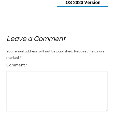
iOS 2023 Version
Leave a Comment
Your email address will not be published.
Required fields are
marked
*
Comment
*