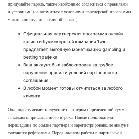
придумайте пароль, также необходимо согласиться с правилами
и условиями (ознакомиться с условиями партнерской программы
можно кликнув по активной ссылке).
Официальная партнерская программа онлайн-
казино и букмекерской компании 1win
предлагает выгодную монетизацию gambling и
betting трафика.
Ваш аккаунт был заблокирован за грубое
нарушение правил и условий партнерского
соглашения.
В любой момент готовы отчитаться за любого
клиента.
Она подразумевает получение партнером определенной суммы
за каждого приглашенного игрока. Новые пользователи,
перешедшие по ссылке партнера и зарегистрировавшие аккаунт,
считаются рефералами. Перед началом работы в партнерской