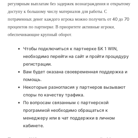
регулярным выплатам без задержек вознаграждения и открытому
доступу к большому числу материалов для работы. С
потраченных денег каждого игрока можно получить от 40 до 70
процентов по партнерке. В приоритете активные игроки,
обеспечивающие крупный оборот.
Чтобы подключиться к партнерке БК 1 WIN,
необходимо перейти на сайт и пройти процедуру
регистрации.
Вам будет оказана своевременная поддержка и
помощь.
Некоторые разногласия у партнеров вызывают
споры по качеству трафика.
По вопросам связанным с партнерской
программой необходимо обращаться к
менеджеру или в чат поддержки в личном
кабинете.