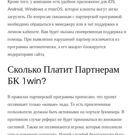
Кроме того, у компании есть удобное приложение для iOS,
Android, Windows и macOS, которое клиенты могут легко
загрузить. По вопросам связанным с партнерской программой
необходимо обращаться к менеджеру или в чат поддержки в
личном кабинете. Вам будет оказана своевременная поддержка и
помощь. При выявлении нарушений партнер исключается из
программы автоматически, а его аккаунт блокируется
модераторами сайта.
Сколько Платит Партнерам
БК 1win?
В правилах партнерской программы прописано, что проект
оплачивает только «живые» лиды. То есть привлеченные
пользователи должны быть активными на портале букмекера. В
противном случае реферал не будет приниматься во внимание
системой. Также не оплачиваются игроки, которые пополнили
счет и покинули площадку. Нашей службой безопасности была